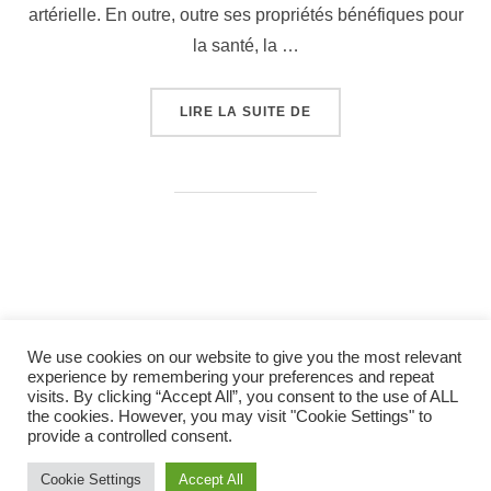
artérielle. En outre, outre ses propriétés bénéfiques pour
la santé, la …
LIRE LA SUITE DE
1
2
…
14
We use cookies on our website to give you the most relevant
experience by remembering your preferences and repeat
visits. By clicking “Accept All”, you consent to the use of ALL
the cookies. However, you may visit "Cookie Settings" to
provide a controlled consent.
Copyright © 2026 RC REDOL
Cookie Settings
Accept All
Inspiro Theme
par
WPZOOM