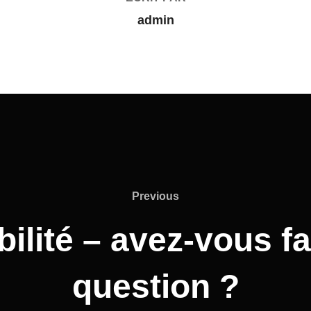
admin
Previous
ilité – avez-vous fai
question ?