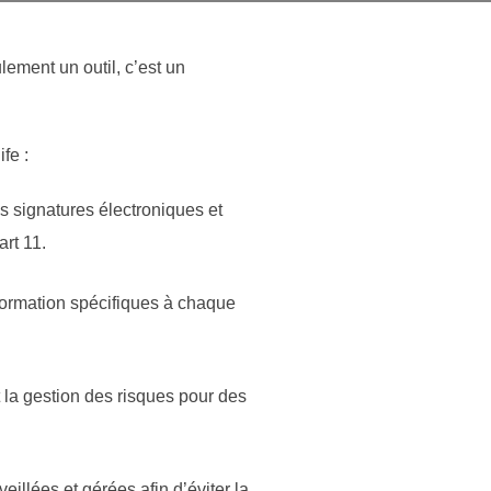
ement un outil, c’est un
fe :
s signatures électroniques et
rt 11.
formation spécifiques à chaque
 la gestion des risques pour des
illées et gérées afin d’éviter la