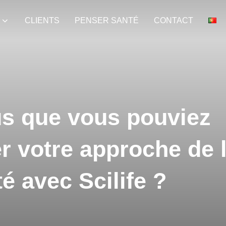
CLIENTS
PENSER SANTÉ
CONTACT
us que vous pouviez
r votre approche de 
té avec Scilife ?