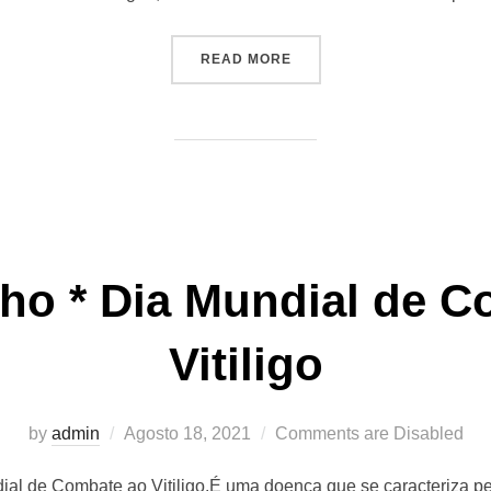
READ MORE
ho * Dia Mundial de 
Vitiligo
by
admin
Agosto 18, 2021
Comments are Disabled
ial de Combate ao Vitiligo.É uma doença que se caracteriza 