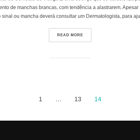
ento de manchas brancas, com tendência a alastrarem. Apesar de
o sinal ou mancha deverá consultar um Dermatologista, para aj
READ MORE
1
…
13
14