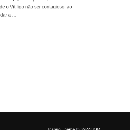
 o Vitiligo não ser contagioso, ao
udar a …
Inspiro Theme
by
WPZOOM