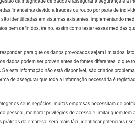
 gestão da integridade de dados é assegurar a segurança e a in
das financeiras devido a fraudes ou roubo por parte de indiví
es são identificadas em sistemas existentes, implementando m
tos bem definidos, treino, assim como testar essas medidas qua
responder, para que os danos provocados sejam limitados. Isto 
 os dados podem ser provenientes de fontes diferentes, o que t
a. Se esta informação não está disponível, são criados problem
forma de assegurar que toda a informação necessária é registra
roteger os seus negócios, muitas empresas necessitam de polít
do pessoal, melhorar privilégios de acesso e limitar quem tem 
ráticas da empresa, será mais fácil identificar potenciais ris
.