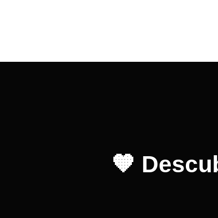
🧡 Descub