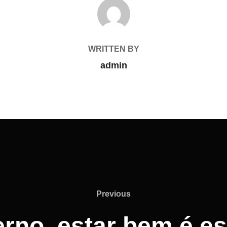
POST AUTHOR
WRITTEN BY
admin
Previous
erno, estar bem é es