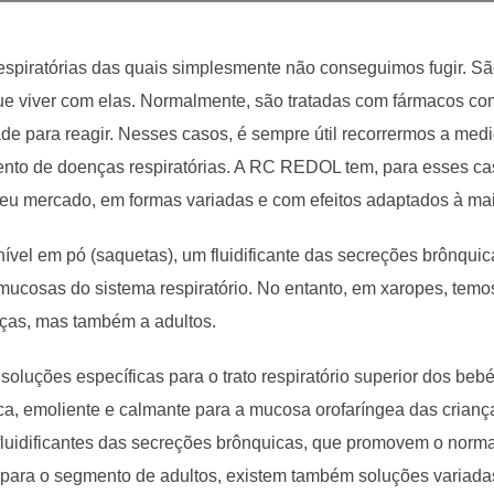
respiratórias das quais simplesmente não conseguimos fugir. 
que viver com elas. Normalmente, são tratadas com fármacos c
ade para reagir. Nesses casos, é sempre útil recorrermos a med
nto de doenças respiratórias. A RC REDOL tem, para esses cas
seu mercado, em formas variadas e com efeitos adaptados à mai
vel em pó (saquetas), um fluidificante das secreções brônqui
cosas do sistema respiratório. No entanto, em xaropes, temo
nças, mas também a adultos.
 soluções específicas para o trato respiratório superior dos b
a, emoliente e calmante para a mucosa orofaríngea das crianças
fluidificantes das secreções brônquicas, que promovem o norm
ara o segmento de adultos, existem também soluções variadas