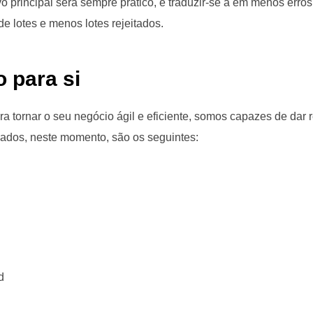
vo principal será sempre prático, e traduzir-se à em menos err
de lotes e menos lotes rejeitados.
 para si
a tornar o seu negócio ágil e eficiente, somos capazes de dar 
ados, neste momento, são os seguintes:
d