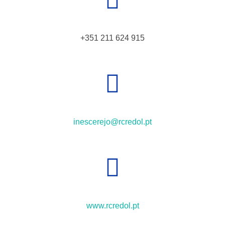
+351 211 624 915
inescerejo@rcredol.pt
www.rcredol.pt