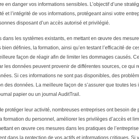
re en danger vos informations sensibles. L’objectif d’une stratégi
té et l’intégrité de vos informations, protégeant ainsi votre entr
sonnes disposant d’un accès autorisé et privilégié.
ées dans les systèmes existants, en mettant en œuvre des mesures
bien définies, la formation, ainsi qu’en testant l’efficacité de 
meilleure façon de réagir afin de limiter les dommages causés. C
ar les données peuvent provenir de différentes sources, ce qui re
nnées. Si ces informations ne sont pas disponibles, des problè
ion des données. La meilleure façon de s’assurer que toutes les
urnal papier ou un journal AuditTrail.
de protéger leur activité, nombreuses entreprises ont besoin de 
a formation du personnel, améliorer les privilèges d’accès et li
ttant en œuvre ces mesures dans les pratiques de l’entreprise, il
ent dans la protection de vos actifs et informations critiques. Si