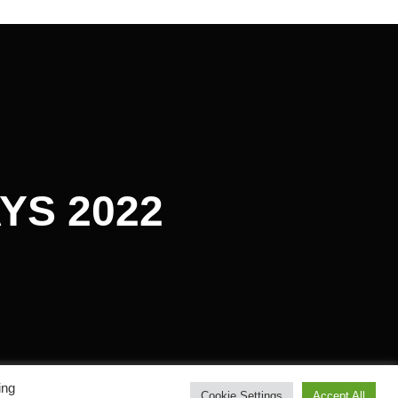
YS 2022
ing
Inspiro Theme
par
WPZOOM
Cookie Settings
Accept All