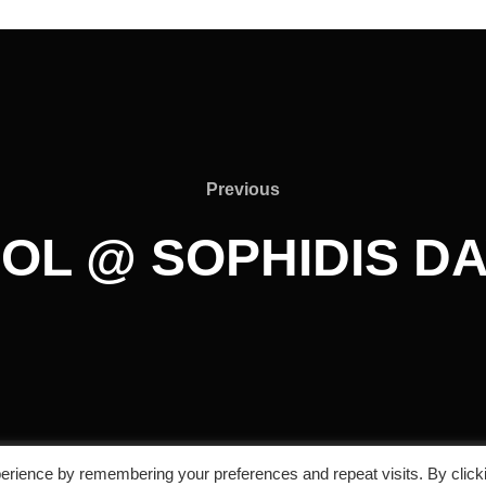
Previous
OL @ SOPHIDIS DA
erience by remembering your preferences and repeat visits. By click